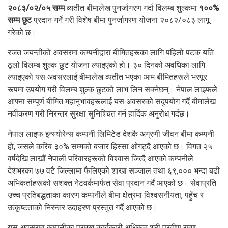
२०८३/०२/०५ सम्म
व्यतीत बीमालेख पुनर्जागरण गर्दा विलम्ब शुल्कमा
१००%
सम्म छुट
प्रदान गर्ने गरी विशेष बीमा पुनर्जागरण योजना २०८२/०८३ लागू
गरेको छ।
रजत जयन्तीको अवसरमा कम्पनीद्वारा बीमितहरूका लागि पहिलो पटक यति
ठूलो विलम्ब शुल्क छुट योजना ल्याइएको हो। ३० दिनको अवधिका लागि
ल्याइएको यस अवसरलाई बीमालेख व्यतीत भएका आम बीमितहरूले भरपूर
रूपमा उपयोग गरी विलम्ब शुल्क छुटको लाभ लिन सक्नेछन्। नेपाल लाइफले
आफ्ना सम्पूर्ण बीमित महानुभावहरूलाई यस अवसरको सदुपयोग गर्दै बीमालेख
नवीकरण गरी निरन्तर सुरक्षा सुनिश्चित गर्न हार्दिक अनुरोध गर्दछ।
नेपाल लाइफ इन्स्योरेन्स कम्पनी लिमिटेड देशकै अग्रणी जीवन बीमा कम्पनी
हो, जसले करिब ३०% सम्मको बजार हिस्सा ओगट्दै आएको छ। विगत २५
वर्षदेखि लाखौं नेपाली परिवारहरूको विश्वास जित्दै आएको कम्पनीले
देशभरका ७७ वटै जिल्लामा फैलिएको शाखा सञ्जाल तथा ६९,००० भन्दा बढी
अभिकर्ताहरूको सशक्त नेटवर्कमार्फत सेवा प्रदान गर्दै आएको छ। सेवाप्रति
उच्च प्रतिबद्धताका कारण कम्पनीले बीमा क्षेत्रमा विश्वसनीयता, पहुँच र
उत्कृष्टताको निरन्तर उदाहरण प्रस्तुत गर्दै आएको छ।
यस अवसरमा कम्पनीका प्रमुख कार्यकारी अधिकृत श्री प्रवीण रमण